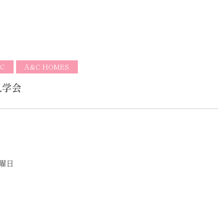
C
A&C HOMES
見学会
曜日