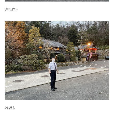
温品店も
峠店も