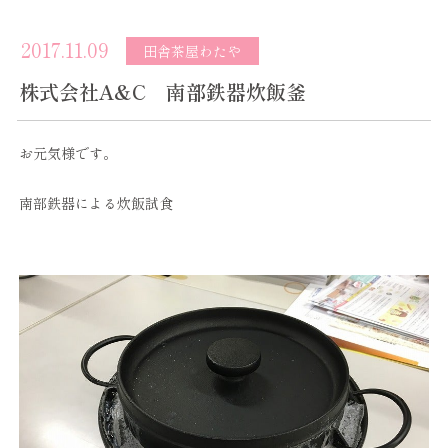
2017.11.09
田舎茶屋わたや
株式会社A&C 南部鉄器炊飯釜
お元気様です。
南部鉄器による炊飯試食