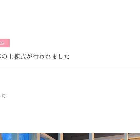
ES
邸の上棟式が行われました
した