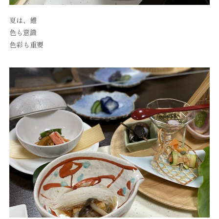
夏は、鱧
色も意識
色彩も重要