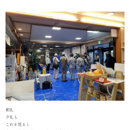
朝礼
夕礼も
これを見ると