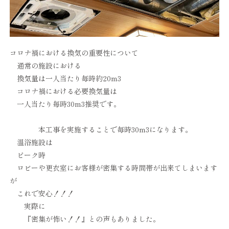
コロナ禍における換気の重要性について
通常の施設における
換気量は一人当たり毎時約20m3
コロナ禍における必要換気量は
一人当たり毎時30m3推奨です。
本工事を実施することで毎時30m3になります。
温浴施設は
ピーク時
ロビーや更衣室にお客様が密集する時間帯が出来てしまいます
が
これで安心！！！
実際に
『密集が怖い！！』との声もありました。