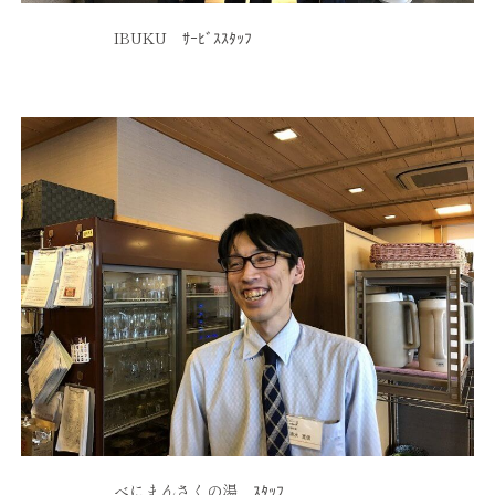
IBUKU ｻｰﾋﾞｽｽﾀｯﾌ
べにまんさくの湯 ｽﾀｯﾌ