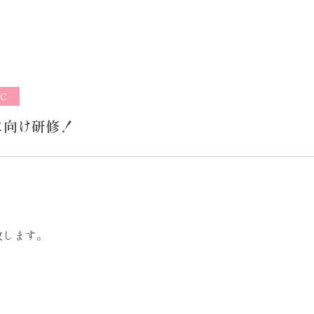
C
に向け研修！
致します。